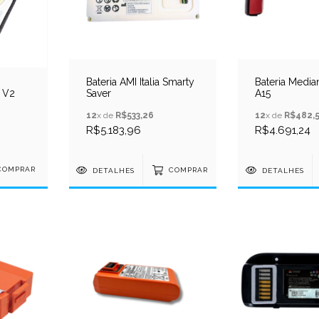
Bateria AMI Italia Smarty
Bateria Media
l V2
Saver
A15
12
x de
R$533,26
12
x de
R$482,
R$5.183,96
R$4.691,24
DETALHES
COMPRAR
DETALHES