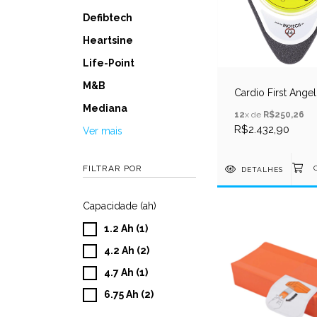
Defibtech
Heartsine
Life-Point
M&B
Cardio First Ange
Mediana
12
x de
R$250,26
R$2.432,90
Ver mais
FILTRAR POR
DETALHES
Capacidade (ah)
1.2 Ah (1)
4.2 Ah (2)
4.7 Ah (1)
6.75 Ah (2)