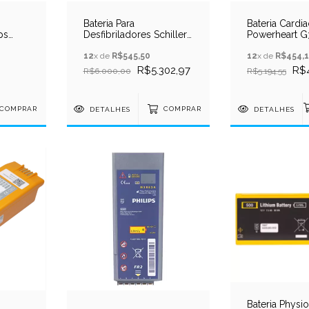
Bateria Para
Bateria Cardi
ps
Desfibriladores Schiller
Powerheart G
Rx
Fred Easy 12v 2,8 Ah
9146-302
12
x de
R$545,50
12
x de
R$454,
R$5.302,97
R$4
R$6.000,00
R$5.194,55
COMPRAR
DETALHES
COMPRAR
DETALHES
Bateria Physi