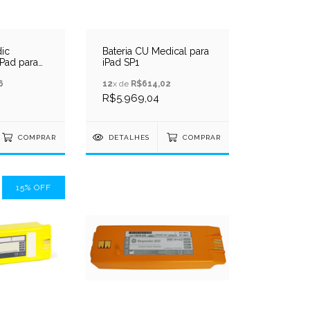
dic
Bateria CU Medical para
Pad para
iPad SP1
6
12
x de
R$614,02
R$5.969,04
COMPRAR
DETALHES
COMPRAR
15
%
OFF