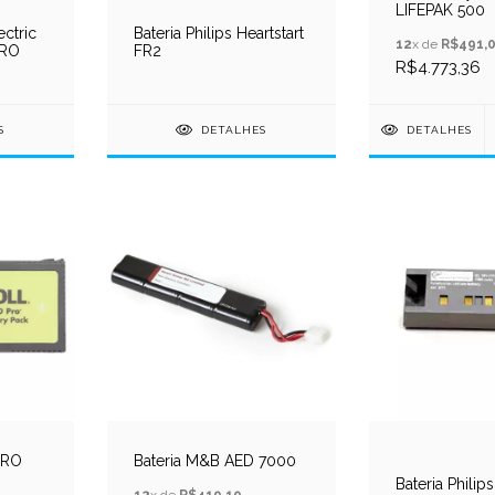
LIFEPAK 500
ectric
Bateria Philips Heartstart
12
x de
R$491,
PRO
FR2
R$4.773,36
S
DETALHES
DETALHES
PRO
Bateria M&B AED 7000
Bateria Philips
12
x de
R$419,19