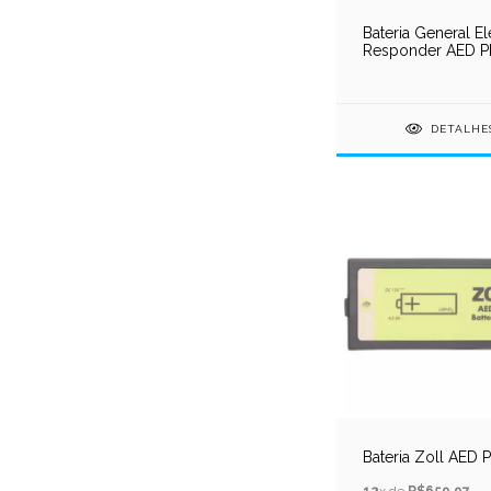
Bateria General El
Responder AED 
DETALHE
Bateria Zoll AED 
12
x de
R$659,97