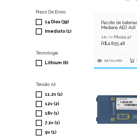
Prazo De Envio
14 Dias (39)
Pacote de bateria
Mediana AED A16
Imediato (1)
12
x de
R$499,47
R$4.855,48
Tecnologia
DETALHES
Lithium (6)
Tensão (v)
11.2v (1)
12v (2)
18v (1)
7.2v (1)
9v (1)