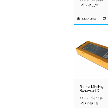
R$6.415,78
DETALHES
Bateria Mindray
BeneHeart D1
12
x de
R$406,54
R$3.952,15