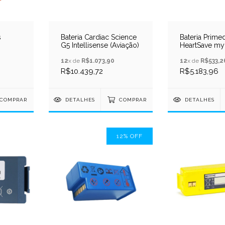
s
Bateria Cardiac Science
Bateria Prime
G5 Intellisense (Aviação)
HeartSave my
DEA
12
x de
R$1.073,90
12
x de
R$533,2
R$10.439,72
R$5.183,96
COMPRAR
DETALHES
COMPRAR
DETALHES
12
%
OFF