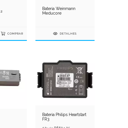
Bateria Weinmann
02
Meducore
COMPRAR
DETALHES
Bateria Philips Heartstart
FR3
12
x de
R$674,75