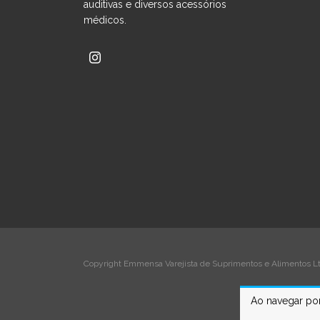
auditivas e diversos acessórios
médicos.
Copyright Emmensa Varejista de Suprimentos e Alimentos Ltd
Ao navegar por