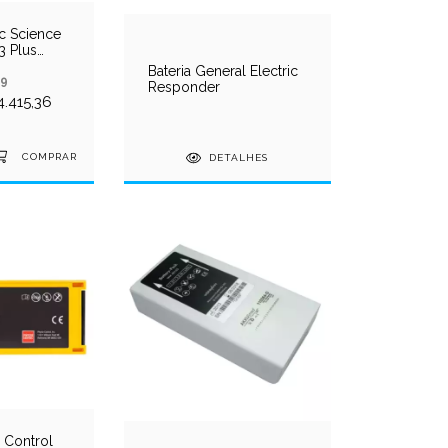
ac Science
3 Plus
Bateria General Electric
19
Responder
.415,36
DETALHES
o Control