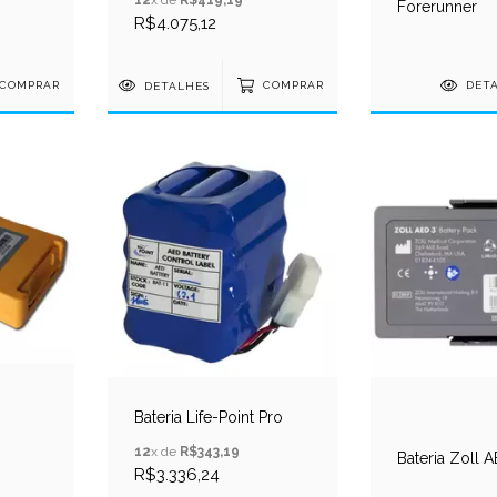
Forerunner
R$4.075,12
COMPRAR
DETALHES
COMPRAR
DET
Bateria Life-Point Pro
12
x de
R$343,19
Bateria Zoll 
R$3.336,24