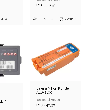
R$6.559,50
ALHES
DETALHES
COMPRAR
Bateria Nihon Kohden
AED-2100
12
x de
R$765,56
AED 3
R$7.442,30