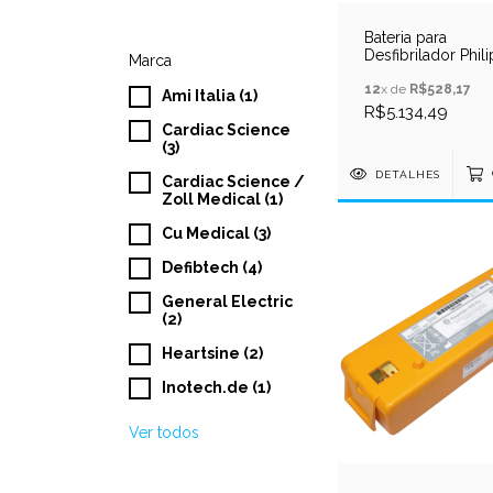
Bateria para
Desfibrilador Phili
Marca
HeartStart HS1 e F
M5070A
12
x de
R$528,17
Ami Italia (1)
R$5.134,49
Cardiac Science
(3)
DETALHES
Cardiac Science /
Zoll Medical (1)
Cu Medical (3)
Defibtech (4)
General Electric
(2)
Heartsine (2)
Inotech.de (1)
Ver todos