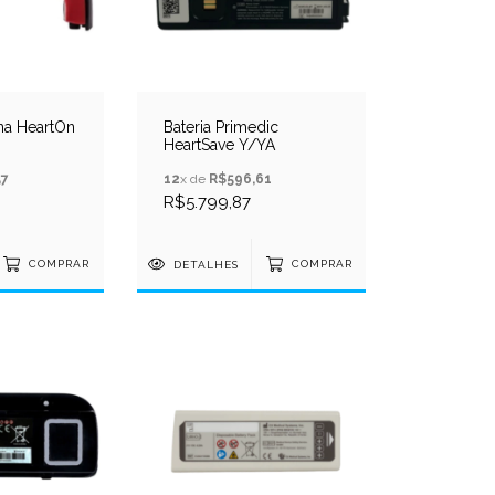
na HeartOn
Bateria Primedic
HeartSave Y/YA
57
12
x de
R$596,61
R$5.799,87
COMPRAR
DETALHES
COMPRAR