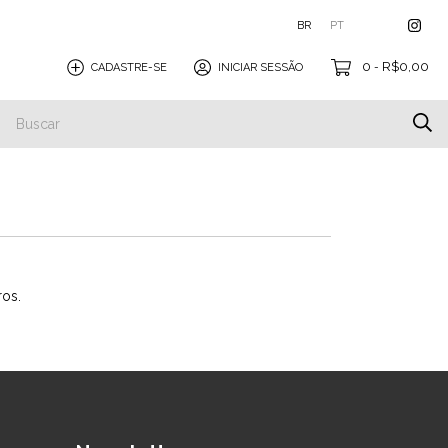
BR
PT
0
R$0,00
CADASTRE-SE
INICIAR SESSÃO
-
ros.