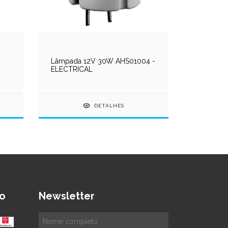
Lâmpada 12V 30W AHS01004 -
Lâmpada 
ELECTRICAL
AHA5605
DETALHES
o
Newsletter