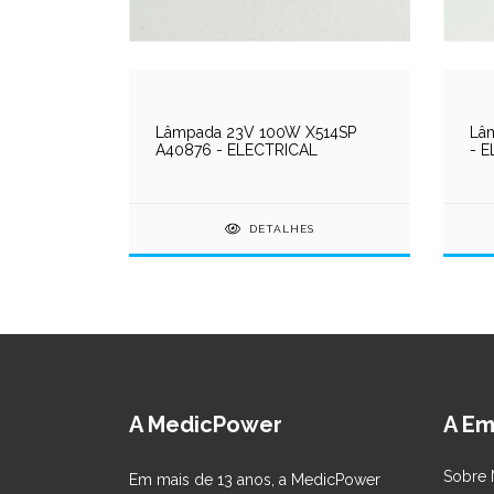
Lâmpada 23V 100W X514SP
Lâ
AL
A40876 - ELECTRICAL
- 
S
DETALHES
A MedicPower
A Em
Sobre 
Em mais de 13 anos, a MedicPower