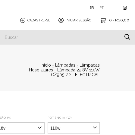
BR
PT
0
R$0,00
CADASTRE-SE
INICIAR SESSÃO
-
Início
-
Lâmpadas
-
Lâmpadas
Hospitalares
-
Lâmpada 22.8V 110W
CZ905-22 - ELECTRICAL
ÃO (V)
POTÊNCIA (W)